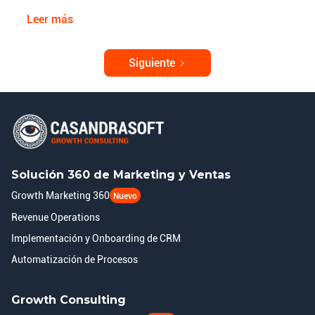
ralentizarse. La eficiencia en el pipeline se estanca,
Leer más
los leads se enfrían y las conversiones no están al
nivel esperado.
Siguiente
Solución 360 de Marketing y Ventas
Growth Marketing 360
Nuevo
Revenue Operations
Implementación y Onboarding de CRM
Automatización de Procesos
Growth Consulting