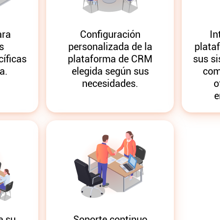
ara
Configuración
In
s
personalizada de la
plata
íficas
plataforma de CRM
sus si
a.
elegida según sus
com
necesidades.
o
e
e su
Soporte continuo