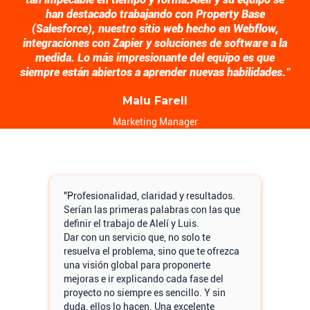
han destacado trabajando con Property Base
(Salesforce), nuestro sitio web hecho en Webflow,
integraciones con Zapier y soluciones de software a la
medida. Lo más impresionante del equipo es que
siempre están abiertos a aprender nuevas habilidades."
Malu Farell
Marketing Manager
"Profesionalidad, claridad y resultados.
Serían las primeras palabras con las que
definir el trabajo de Alelí y Luis.
Dar con un servicio que, no solo te
resuelva el problema, sino que te ofrezca
una visión global para proponerte
mejoras e ir explicando cada fase del
proyecto no siempre es sencillo. Y sin
duda, ellos lo hacen. Una excelente