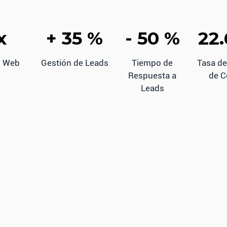
x
+ 35 %
- 50 %
22
o Web
Gestión de Leads
Tiempo de
Tasa de
Respuesta a
de C
Leads
roceso se ajusta a tus n