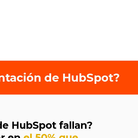
entación de HubSpot?
de HubSpot fallan?
ar en
el 50% que