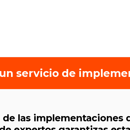
n un servicio de implem
% de las implementaciones 
de expertos garantizas est