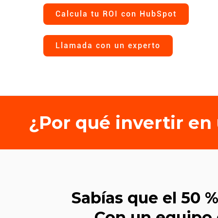
Calcula tu ROI con HubSpot
Llamada con un experto
¿Por qué invertir e
Sabías que el 50 
Con un equipo 