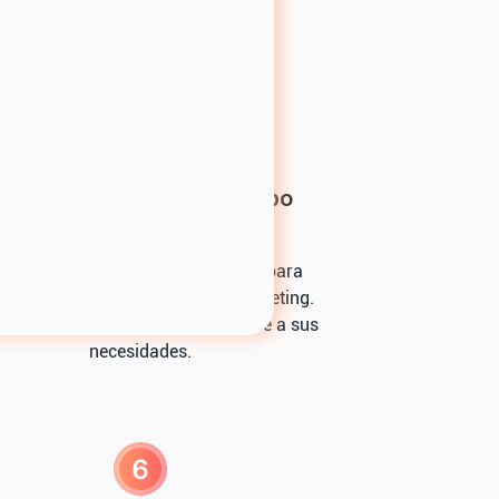
pecializa en HubSpot.
lan y asignación del equipo
eamos un cronograma preliminar para
ar sus iniciativas de ventas y marketing.
naremos un equipo experto acorde a sus
necesidades.