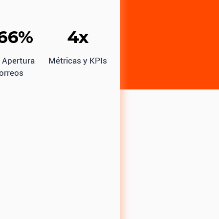
.66%
4x
 Apertura
Métricas y KPIs
orreos
ecesidades