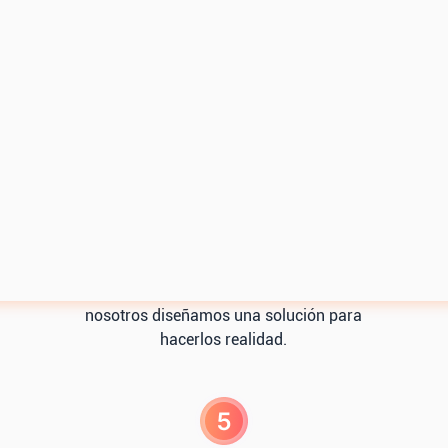
 contar con un equipo experto en Revops que se es
Diseño y validación de solución
P
tro
Identificamos la ruta de implementación que
Cr
or y
satisfaga sus necesidades hoy y en el futuro.
logr
ial.
Conociendo los requisitos y su proceso
Asig
nosotros diseñamos una solución para
hacerlos realidad.