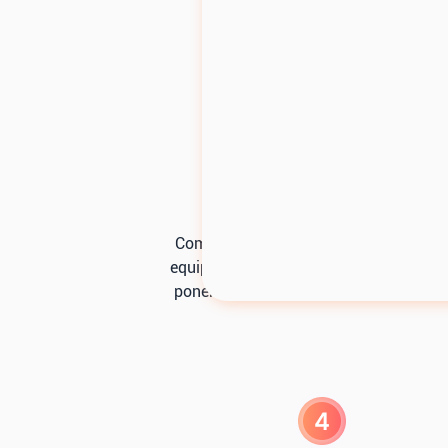
Experimente el poder
Descubrimiento
Comprendamos cómo HubSpot y nues
equipo de RevOps puede respaldar mej
poner en práctica tu estrategia comerc