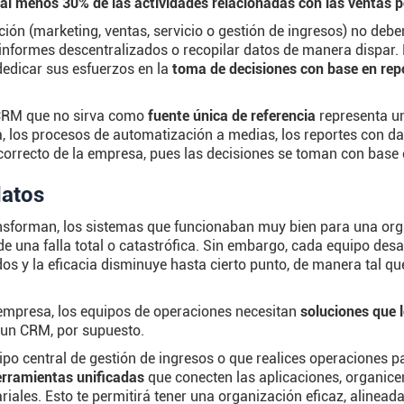
al menos 30% de las actividades relacionadas con las ventas 
ión (marketing, ventas, servicio o gestión de ingresos) no deb
informes descentralizados o recopilar datos de manera dispar. 
 dedicar sus esfuerzos en la
toma de decisiones con base en rep
 CRM que no sirva como
fuente única de referencia
representa un
 los procesos de automatización a medias, los reportes con dat
correcto de la empresa, pues las decisiones se toman con base 
datos
nsforman, los sistemas que funcionaban muy bien para una or
 de una falla total o catastrófica. Sin embargo, cada equipo des
os y la eficacia disminuye hasta cierto punto, de manera tal q
a empresa, los equipos de operaciones necesitan
soluciones que 
s un CRM, por supuesto.
ipo central de gestión de ingresos o que realices operaciones 
erramientas unificadas
que conecten las aplicaciones, organicen
ales. Esto te permitirá tener una organización eficaz, alineada 