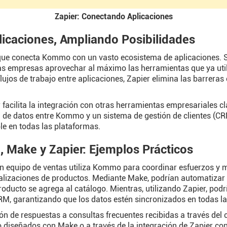
Zapier: Conectando Aplicaciones
licaciones, Ampliando Posibilidades
te que conecta Kommo con un vasto ecosistema de aplicaciones. 
las empresas aprovechar al máximo las herramientas que ya util
lujos de trabajo entre aplicaciones, Zapier elimina las barrera
acilita la integración con otras herramientas empresariales cla
a de datos entre Kommo y un sistema de gestión de clientes (C
le en todas las plataformas.
 Make y Zapier: Ejemplos Prácticos
 equipo de ventas utiliza Kommo para coordinar esfuerzos y 
alizaciones de productos. Mediante Make, podrían automatizar l
oducto se agrega al catálogo. Mientras, utilizando Zapier, podr
, garantizando que los datos estén sincronizados en todas la
ón de respuestas a consultas frecuentes recibidas a través del c
 diseñados con Make o a través de la integración de Zapier con