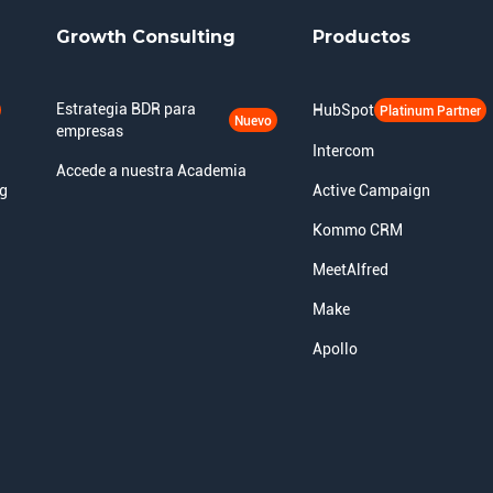
Growth Consulting
Productos
Estrategia BDR para
HubSpot
Platinum Partner
Nuevo
empresas
Intercom
Accede a nuestra Academia
ng
Active Campaign
Kommo CRM
MeetAlfred
Make
Apollo