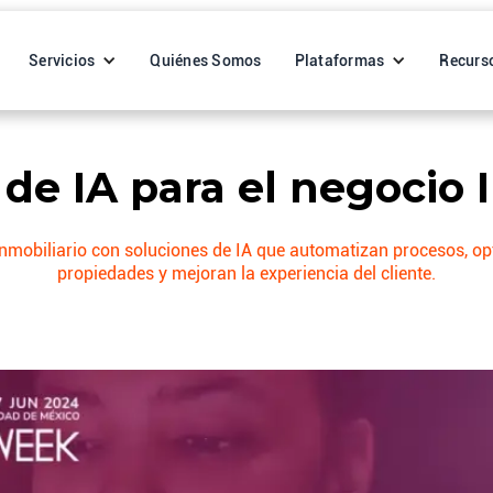
Servicios
Quiénes Somos
Plataformas
Recurs
de IA para el negocio 
nmobiliario con soluciones de IA que automatizan procesos, op
propiedades y mejoran la experiencia del cliente.